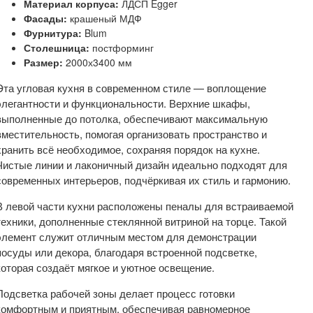
Материал корпуса:
ЛДСП Egger
Фасады:
крашеный МДФ
Фурнитура:
Blum
Столешница:
постформинг
Размер:
2000х3400 мм
Эта угловая кухня в современном стиле — воплощение
элегантности и функциональности. Верхние шкафы,
выполненные до потолка, обеспечивают максимальную
вместительность, помогая организовать пространство и
хранить всё необходимое, сохраняя порядок на кухне.
Чистые линии и лаконичный дизайн идеально подходят для
современных интерьеров, подчёркивая их стиль и гармонию.
В левой части кухни расположены пеналы для встраиваемой
техники, дополненные стеклянной витриной на торце. Такой
элемент служит отличным местом для демонстрации
посуды или декора, благодаря встроенной подсветке,
которая создаёт мягкое и уютное освещение.
Подсветка рабочей зоны делает процесс готовки
комфортным и приятным, обеспечивая равномерное