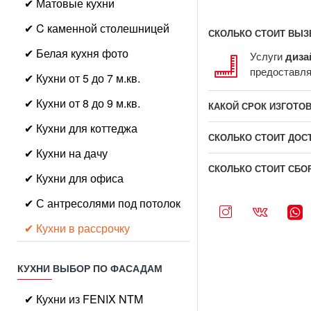
✔ Матовые кухни
✔ C каменной столешницей
СКОЛЬКО СТОИТ ВЫЗ
✔ Белая кухня фото
Услуги
диза
предоставл
✔ Кухни от 5 до 7 м.кв.
✔ Кухни от 8 до 9 м.кв.
КАКОЙ СРОК ИЗГОТО
✔ Кухни для коттеджа
СКОЛЬКО СТОИТ ДОС
✔ Кухни на дачу
СКОЛЬКО СТОИТ СБО
✔ Кухни для офиса
✔ С антресолями под потолок
✔ Кухни в рассрочку
КУХНИ ВЫБОР ПО ФАСАДАМ
✔ Кухни из FENIX NTM