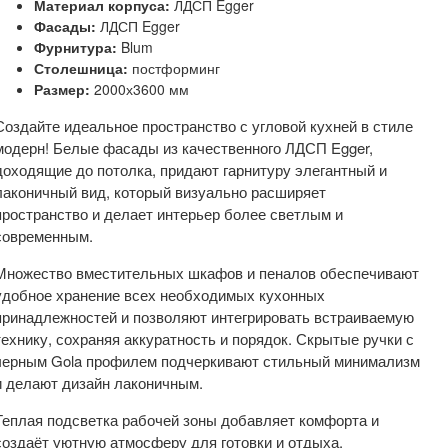
Материал корпуса:
ЛДСП Egger
Фасады:
ЛДСП Egger
Фурнитура:
Blum
Столешница:
постформинг
Размер:
2000х3600 мм
Создайте идеальное пространство с угловой кухней в стиле
модерн! Белые фасады из качественного ЛДСП Egger,
доходящие до потолка, придают гарнитуру элегантный и
лаконичный вид, который визуально расширяет
пространство и делает интерьер более светлым и
современным.
Множество вместительных шкафов и пеналов обеспечивают
удобное хранение всех необходимых кухонных
принадлежностей и позволяют интегрировать встраиваемую
технику, сохраняя аккуратность и порядок. Скрытые ручки с
черным Gola профилем подчеркивают стильный минимализм
и делают дизайн лаконичным.
Теплая подсветка рабочей зоны добавляет комфорта и
создаёт уютную атмосферу для готовки и отдыха.