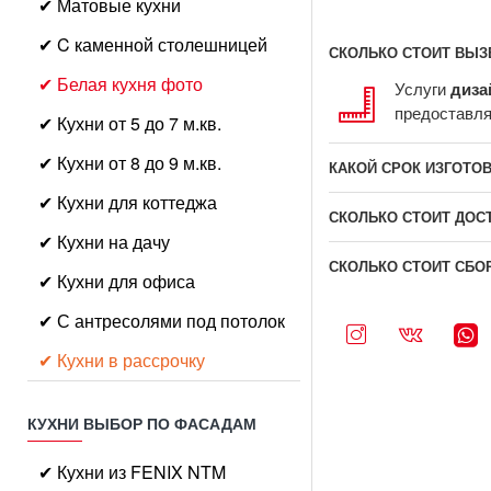
✔ Матовые кухни
✔ C каменной столешницей
СКОЛЬКО СТОИТ ВЫЗ
✔ Белая кухня фото
Услуги
диза
предоставл
✔ Кухни от 5 до 7 м.кв.
✔ Кухни от 8 до 9 м.кв.
КАКОЙ СРОК ИЗГОТО
✔ Кухни для коттеджа
СКОЛЬКО СТОИТ ДОС
✔ Кухни на дачу
СКОЛЬКО СТОИТ СБО
✔ Кухни для офиса
✔ С антресолями под потолок
✔ Кухни в рассрочку
КУХНИ ВЫБОР ПО ФАСАДАМ
✔ Кухни из FENIX NTM